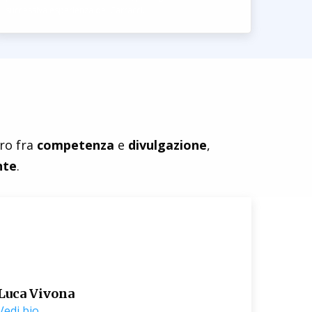
successiva esperienza dei Carracci.
tro fra
competenza
e
divulgazione
,
nte
.
Luca Vivona
Vedi bio