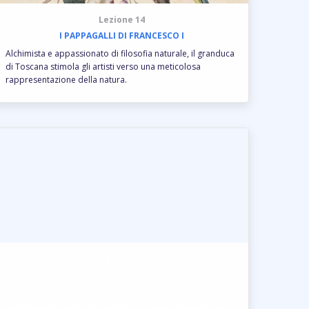
Lezione 14
I PAPPAGALLI DI FRANCESCO I
Alchimista e appassionato di filosofia naturale, il granduca
di Toscana stimola gli artisti verso una meticolosa
rappresentazione della natura.
Lezione 5
LE SERPI DI ULISSE
L’attività di Ulisse Aldrovandi spinge la rappresentazione
pittorica verso la fedeltà al vero, prologo necessario alla