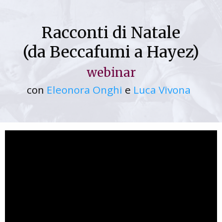
Racconti di Natale
(da Beccafumi a Hayez)
webinar
con
Eleonora Onghi
e
Luca Vivona